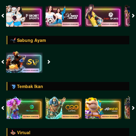
Sabung Ayam
Tembak Ikan
Virtual