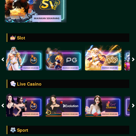
Slot
Live Casino
Sport